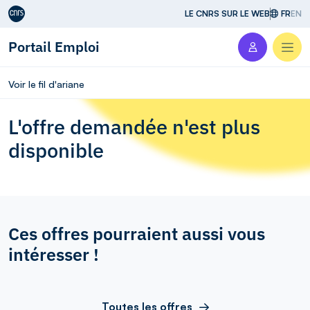
Aller au contenu
LE CNRS SUR LE WEB
FR
EN
Portail Emploi
Men
Voir le fil d'ariane
L'offre demandée n'est plus
disponible
Ces offres pourraient aussi vous
intéresser !
Toutes les offres