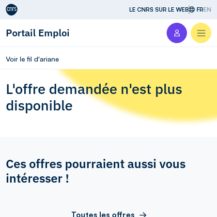
Aller au contenu
LE CNRS SUR LE WEB
FR
EN
Portail Emploi
Men
Voir le fil d'ariane
L'offre demandée n'est plus
disponible
Ces offres pourraient aussi vous
intéresser !
Toutes les offres