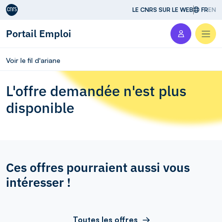
Aller au contenu
LE CNRS SUR LE WEB
FR
EN
Portail Emploi
Men
Voir le fil d'ariane
L'offre demandée n'est plus
disponible
Ces offres pourraient aussi vous
intéresser !
Toutes les offres