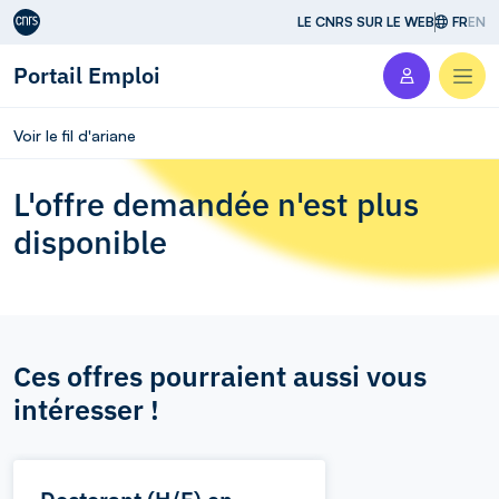
Aller au contenu
LE CNRS SUR LE WEB
FR
EN
Portail Emploi
Men
Voir le fil d'ariane
L'offre demandée n'est plus
disponible
Ces offres pourraient aussi vous
intéresser !