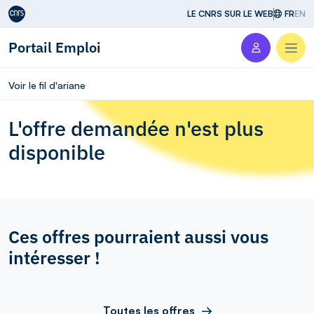
Aller au contenu
LE CNRS SUR LE WEB
FR
EN
Portail Emploi
Men
Voir le fil d'ariane
L'offre demandée n'est plus
disponible
Ces offres pourraient aussi vous
intéresser !
Toutes les offres