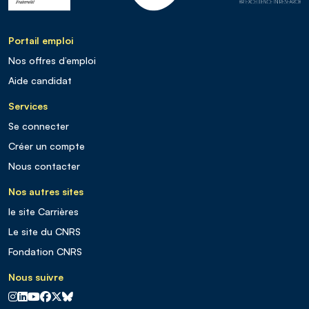
Portail emploi
Nos offres d’emploi
Aide candidat
Services
Se connecter
Créer un compte
Nous contacter
Nos autres sites
le site Carrières
Le site du CNRS
Fondation CNRS
Nous suivre
CNRS sur Instagram
CNRS sur Linkedin
CNRS sur Youtube
CNRS sur Facebook
CNRS sur X
CNRS sur Blus sky