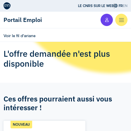
Aller au contenu
LE CNRS SUR LE WEB
FR
EN
Portail Emploi
Men
Voir le fil d'ariane
L'offre demandée n'est plus
disponible
Ces offres pourraient aussi vous
intéresser !
NOUVEAU