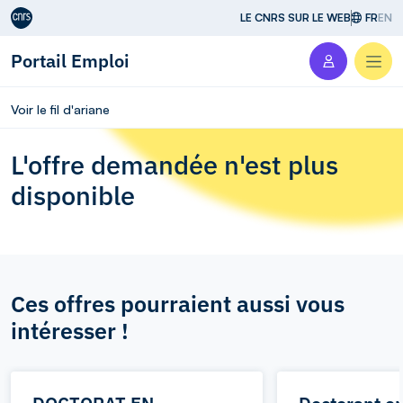
Aller au contenu
LE CNRS SUR LE WEB
FR
EN
Portail Emploi
Men
Voir le fil d'ariane
L'offre demandée n'est plus
disponible
Ces offres pourraient aussi vous
intéresser !