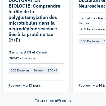
DOCTORAT EN
Doctorant e
BIOLOGIE: Comprendre
Neuroscienc
le rôle de la
polyglutamylation des
Institut des Neu
microtubules dans la
Saclay
neurodégénérescence
SACLAY • Essonn
liée à la protéine tau
(H/F)
CDD Doctorant
3
Genome, ARN et Cancer
ORSAY • Essonne
CDD Doctorant
36 mois
BAC+5
Publiée il y a 10 jours
Publiée il y a 14 j
Toutes les offres