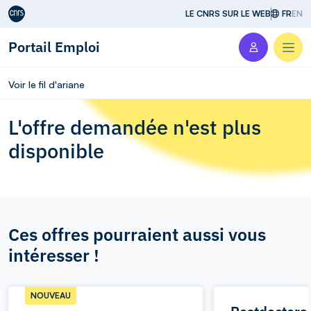
Aller au contenu
LE CNRS SUR LE WEB
FR
EN
Portail Emploi
Men
Voir le fil d'ariane
L'offre demandée n'est plus
disponible
Ces offres pourraient aussi vous
intéresser !
NOUVEAU