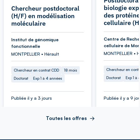
Postdoctora
biologie ex
Chercheur postdoctoral
des protéine
(H/F) en modélisation
cellulaire (H
moléculaire
Centre de Reche
Institut de génomique
cellulaire de Mon
fonctionnelle
MONTPELLIER • H
MONTPELLIER • Hérault
Chercheur en cont
Chercheur en contrat CDD
18 mois
Doctorat
Exp 1 à
Doctorat
Exp 1 à 4 années
Publiée il y a 3 jours
Publiée il y a 9 jo
Toutes les offres