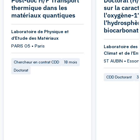
Post-doc H/F Transport
Doctorat (H/
thermique dans les
sur la carac
matériaux quantiques
l'oxygène-1
l'hydrosphèr
biocarbonat
Laboratoire de Physique et
d'Etude des Matériaux
PARIS 05 • Paris
Laboratoire des 
Climat et de l'E
ST AUBIN • Esson
Chercheur en contrat CDD
18 mois
Doctorat
CDD Doctorant
3