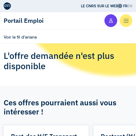
Aller au contenu
LE CNRS SUR LE WEB
FR
EN
Portail Emploi
Men
Voir le fil d'ariane
L'offre demandée n'est plus
disponible
Ces offres pourraient aussi vous
intéresser !