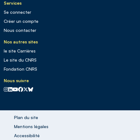
Services
Se connecter
Créer un compte
Nous contacter
Nos autres sites
le site Carrières
Le site du CNRS
Fondation CNRS
Nous suivre
CNRS sur Instagram
CNRS sur Linkedin
CNRS sur Youtube
CNRS sur Facebook
CNRS sur X
CNRS sur Blus sky
Plan du site
Mentions légales
Accessibilité