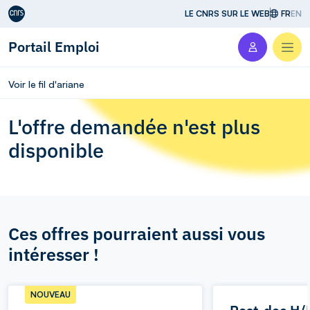
Aller au contenu
LE CNRS SUR LE WEB
FR
EN
Portail Emploi
Men
Voir le fil d'ariane
L'offre demandée n'est plus
disponible
Ces offres pourraient aussi vous
intéresser !
NOUVEAU