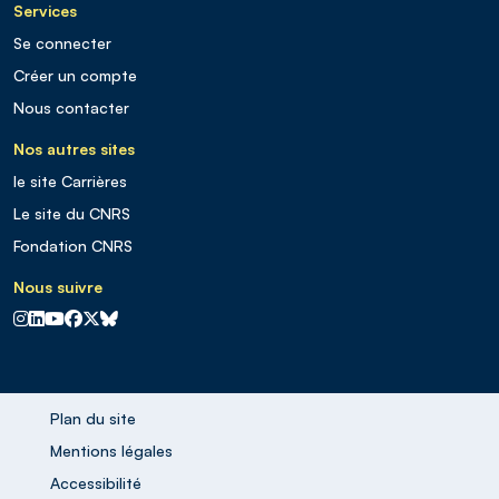
Services
Se connecter
Créer un compte
Nous contacter
Nos autres sites
le site Carrières
Le site du CNRS
Fondation CNRS
Nous suivre
CNRS sur Instagram
CNRS sur Linkedin
CNRS sur Youtube
CNRS sur Facebook
CNRS sur X
CNRS sur Blus sky
Plan du site
Mentions légales
Accessibilité