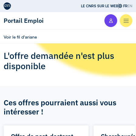
Aller au contenu
LE CNRS SUR LE WEB
FR
EN
Portail Emploi
Men
Voir le fil d'ariane
L'offre demandée n'est plus
disponible
Ces offres pourraient aussi vous
intéresser !