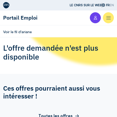
Aller au contenu
LE CNRS SUR LE WEB
FR
EN
Portail Emploi
Men
Voir le fil d'ariane
L'offre demandée n'est plus
disponible
Ces offres pourraient aussi vous
intéresser !
Toutes les offres