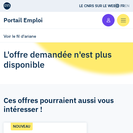
Aller au contenu
LE CNRS SUR LE WEB
FR
EN
Portail Emploi
Men
Voir le fil d'ariane
L'offre demandée n'est plus
disponible
Ces offres pourraient aussi vous
intéresser !
NOUVEAU