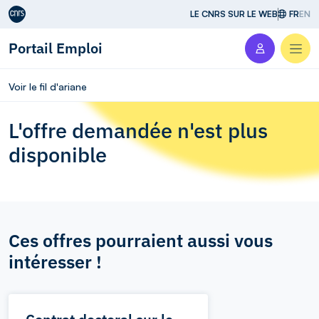
Aller au contenu
LE CNRS SUR LE WEB
FR
EN
Portail Emploi
Men
Voir le fil d'ariane
L'offre demandée n'est plus
disponible
Ces offres pourraient aussi vous
intéresser !