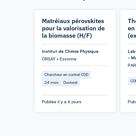
Matréiaux pérovskites
Th
pour la valorisation de
en
la biomasse (H/F)
(e
Institut de Chimie Physique
Lab
- M
ORSAY • Essonne
PARI
Chercheur en contrat CDD
CDD
24 mois
Doctorat
Publiée il y a 6 jours
Publ