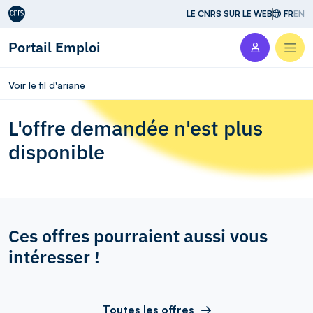
Aller au contenu
LE CNRS SUR LE WEB
FR
EN
Portail Emploi
Men
Voir le fil d'ariane
L'offre demandée n'est plus
disponible
Ces offres pourraient aussi vous
intéresser !
Toutes les offres