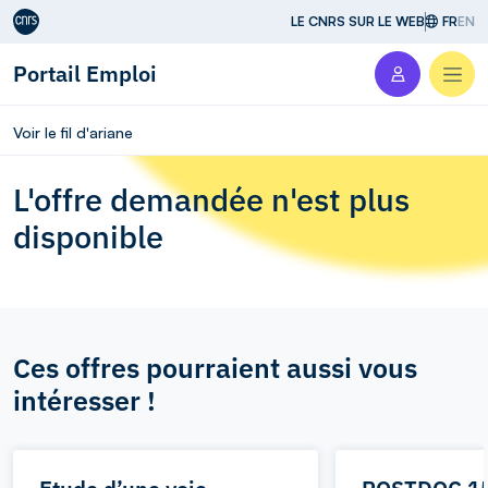
Aller au contenu
LE CNRS SUR LE WEB
FR
EN
Portail Emploi
Men
Voir le fil d'ariane
L'offre demandée n'est plus
disponible
Ces offres pourraient aussi vous
intéresser !