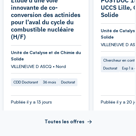
Etude d’une voie
POSTDOC 15
innovante de co-
UCCS Lille, 
conversion des actinides
Solide
pour l’aval du cycle du
combustible nucléaire
Unité de Catalys
(H/F)
Solide
VILLENEUVE D AS
Unité de Catalyse et de Chimie du
Solide
Chercheur en cont
VILLENEUVE D ASCQ • Nord
Doctorat
Exp 1 à
CDD Doctorant
36 mois
Doctorat
Publiée il y a 13 jours
Publiée il y a 20 j
Toutes les offres