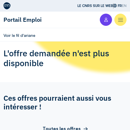
Aller au contenu
LE CNRS SUR LE WEB
FR
EN
Portail Emploi
Men
Voir le fil d'ariane
L'offre demandée n'est plus
disponible
Ces offres pourraient aussi vous
intéresser !
Toutes les offres