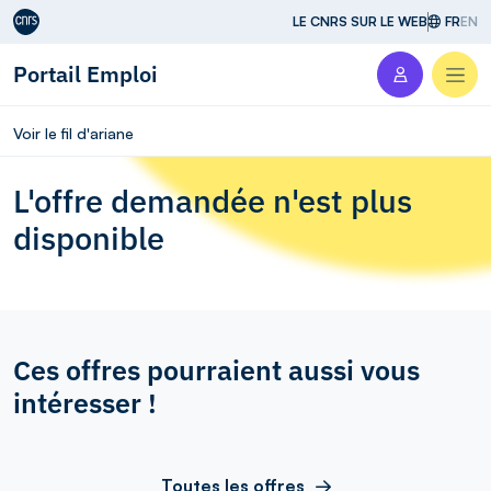
Aller au contenu
LE CNRS SUR LE WEB
FR
EN
Portail Emploi
Men
Voir le fil d'ariane
L'offre demandée n'est plus
disponible
Ces offres pourraient aussi vous
intéresser !
Toutes les offres