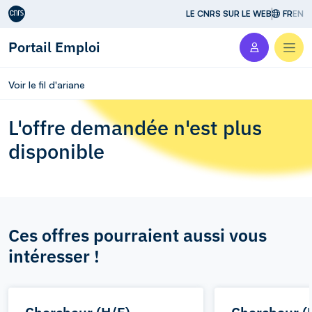
Aller au contenu
LE CNRS SUR LE WEB
FR
EN
Portail Emploi
Men
Voir le fil d'ariane
L'offre demandée n'est plus
disponible
Ces offres pourraient aussi vous
intéresser !