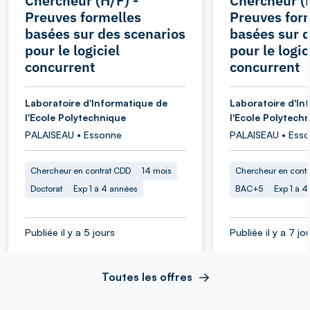
Chercheur (H/F) -
Chercheur (H
Preuves formelles
Preuves for
basées sur des scenarios
basées sur d
pour le logiciel
pour le logic
concurrent
concurrent
Laboratoire d'Informatique de
Laboratoire d'In
l'Ecole Polytechnique
l'Ecole Polytech
PALAISEAU • Essonne
PALAISEAU • Ess
Chercheur en contrat CDD
14 mois
Chercheur en cont
Doctorat
Exp 1 à 4 années
BAC+5
Exp 1 à 
Publiée il y a 5 jours
Publiée il y a 7 jo
Toutes les offres