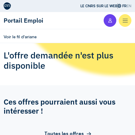
Aller au contenu
LE CNRS SUR LE WEB
FR
EN
Portail Emploi
Men
Voir le fil d'ariane
L'offre demandée n'est plus
disponible
Ces offres pourraient aussi vous
intéresser !
Toutes les offres