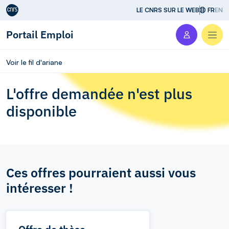
Aller au contenu
LE CNRS SUR LE WEB
FR
EN
Portail Emploi
Men
Voir le fil d'ariane
L'offre demandée n'est plus
disponible
Ces offres pourraient aussi vous
intéresser !