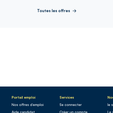
Toutes les offres
Portail emploi
Services
Nos
Nos offres d’emploi
Se connecter
le 
Aide candidat
Créer un compte
Le 