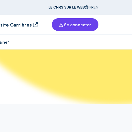
LE CNRS SUR LE WEB
FR
EN
 site Carrières
Se connecter
aine"