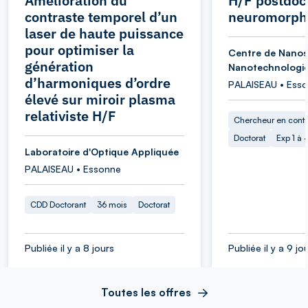
Amélioration du
H/F postdoc
contraste temporel d’un
neuromorph
laser de haute puissance
pour optimiser la
Centre de Nanos
génération
Nanotechnologi
d’harmoniques d’ordre
PALAISEAU • Ess
élevé sur miroir plasma
relativiste H/F
Chercheur en cont
Doctorat
Exp 1 à
Laboratoire d'Optique Appliquée
PALAISEAU • Essonne
CDD Doctorant
36 mois
Doctorat
Publiée il y a 8 jours
Publiée il y a 9 jo
Toutes les offres