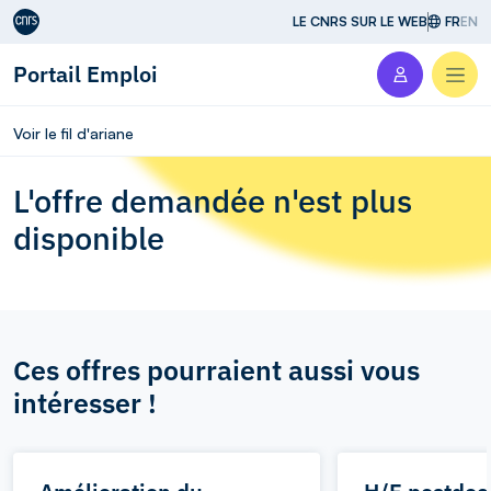
Aller au contenu
LE CNRS SUR LE WEB
FR
EN
Portail Emploi
Men
Voir le fil d'ariane
L'offre demandée n'est plus
disponible
Ces offres pourraient aussi vous
intéresser !