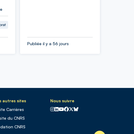
ie
orat
Publiée il y a 56 jours
 autres sites
Nous suivre
CNRS sur Instagram
CNRS sur Linkedin
CNRS sur Youtube
CNRS sur Facebook
CNRS sur X
CNRS sur Blus sky
site Carrières
site du CNRS
ndation CNRS