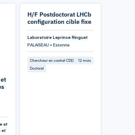
H/F Postdoctorat LHCb
configuration cible fixe
Laboratoire Leprince Ringuet
PALAISEAU • Essonne
s
Chercheur en contrat CDD
12 mois
Doctorat
 et
es
e et
 et