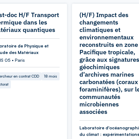
st-doc H/F Transport
(H/F) Impact des
ermique dans les
changements
tériaux quantiques
climatiques et
environnementaux
reconstruits en zone
oratoire de Physique et
Pacifique tropicale,
tude des Matériaux
grâce aux signature
S 05 • Paris
géochimiques
d’archives marines
rcheur en contrat CDD
18 mois
carbonatées (coraux
torat
foraminifères), sur l
communautés
microbiennes
associées
Laboratoire d'océanographi
du climat : expérimentations