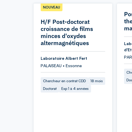
NOUVEAU
Po
th
H/F Post-doctorat
ma
croissance de films
minces d'oxydes
altermagnétiques
Lab
d'E
PARI
Laboratoire Albert Fert
PALAISEAU • Essonne
Che
Doc
Chercheur en contrat CDD
18 mois
Doctorat
Exp 1 à 4 années