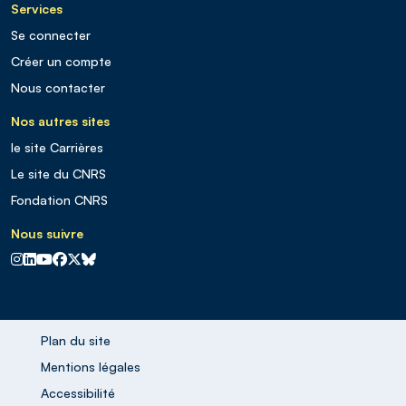
Services
Se connecter
Créer un compte
Nous contacter
Nos autres sites
le site Carrières
Le site du CNRS
Fondation CNRS
Nous suivre
CNRS sur Instagram
CNRS sur Linkedin
CNRS sur Youtube
CNRS sur Facebook
CNRS sur X
CNRS sur Blus sky
Plan du site
Mentions légales
Accessibilité