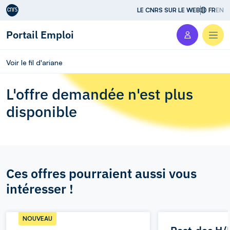
Aller au contenu
LE CNRS SUR LE WEB
FR
EN
Portail Emploi
Men
Voir le fil d'ariane
L'offre demandée n'est plus
disponible
Ces offres pourraient aussi vous
intéresser !
NOUVEAU