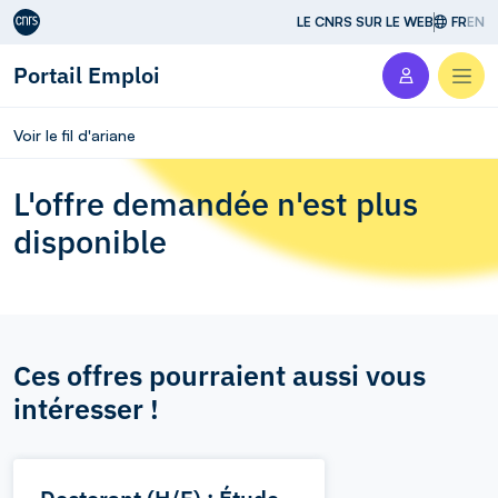
Aller au contenu
LE CNRS SUR LE WEB
FR
EN
Portail Emploi
Men
Voir le fil d'ariane
L'offre demandée n'est plus
disponible
Ces offres pourraient aussi vous
intéresser !