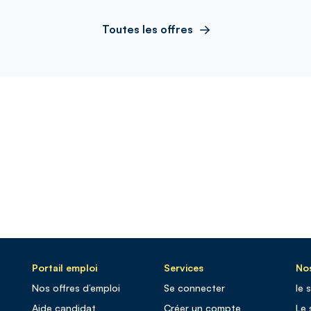
Toutes les offres
Portail emploi
Services
Nos
Nos offres d’emploi
Se connecter
le 
Aide candidat
Créer un compte
Le 