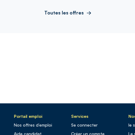
Toutes les offres
Portail emploi
Services
Nos
Nos offres d’emploi
Se connecter
le 
Aide candidat
Créer un compte
Le 