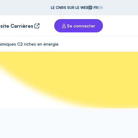
LE CNRS SUR LE WEB
FR
EN
 site Carrières
Se connecter
himiques C2 riches en énergie