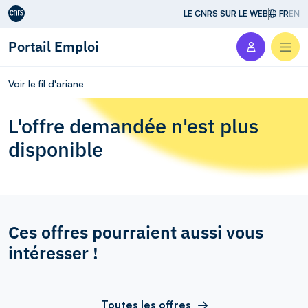
Aller au contenu
LE CNRS SUR LE WEB
FR
EN
Portail Emploi
Men
Voir le fil d'ariane
L'offre demandée n'est plus
disponible
Ces offres pourraient aussi vous
intéresser !
Toutes les offres