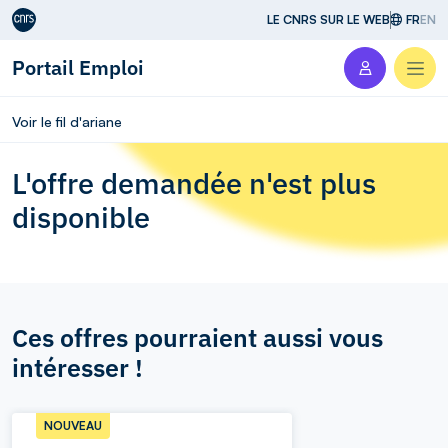
Aller au contenu
LE CNRS SUR LE WEB
FR
EN
Portail Emploi
Men
Voir le fil d'ariane
L'offre demandée n'est plus
disponible
Ces offres pourraient aussi vous
intéresser !
NOUVEAU