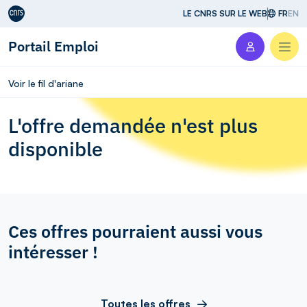
Aller au contenu
LE CNRS SUR LE WEB
FR
EN
Portail Emploi
Men
Voir le fil d'ariane
L'offre demandée n'est plus
disponible
Ces offres pourraient aussi vous
intéresser !
Toutes les offres