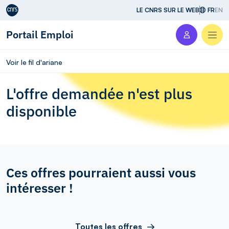
Aller au contenu
LE CNRS SUR LE WEB
FR
EN
Portail Emploi
Men
Voir le fil d'ariane
L'offre demandée n'est plus
disponible
Ces offres pourraient aussi vous
intéresser !
Toutes les offres