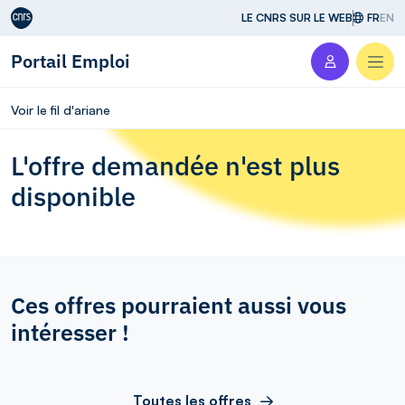
Aller au contenu
LE CNRS SUR LE WEB
FR
EN
Portail Emploi
Men
Voir le fil d'ariane
L'offre demandée n'est plus
disponible
Ces offres pourraient aussi vous
intéresser !
Toutes les offres