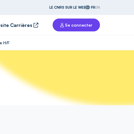
LE CNRS SUR LE WEB
FR
EN
 site Carrières
Se connecter
e H/F