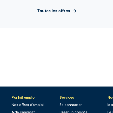
Toutes les offres
Portail emploi
Services
Nos
Nos offres d’emploi
Se connecter
le 
Aide candidat
Créer un compte
Le 