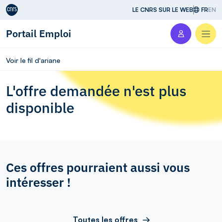
Aller au contenu
LE CNRS SUR LE WEB
FR
EN
Portail Emploi
Men
Voir le fil d'ariane
L'offre demandée n'est plus
disponible
Ces offres pourraient aussi vous
intéresser !
Toutes les offres