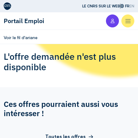
Aller au contenu
LE CNRS SUR LE WEB
FR
EN
Portail Emploi
Men
Voir le fil d'ariane
L'offre demandée n'est plus
disponible
Ces offres pourraient aussi vous
intéresser !
Toutes les offres