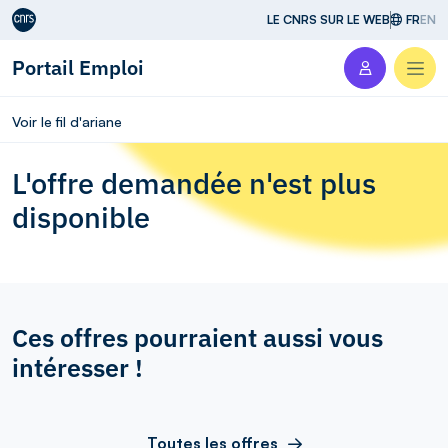
Aller au contenu
LE CNRS SUR LE WEB
FR
EN
Portail Emploi
Men
Voir le fil d'ariane
L'offre demandée n'est plus
disponible
Ces offres pourraient aussi vous
intéresser !
Toutes les offres