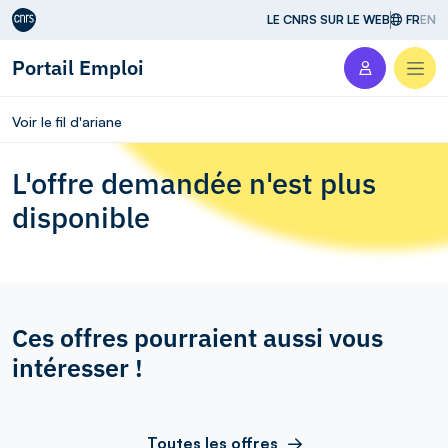
Aller au contenu
LE CNRS SUR LE WEB
FR
EN
Portail Emploi
Men
Voir le fil d'ariane
L'offre demandée n'est plus
disponible
Ces offres pourraient aussi vous
intéresser !
Toutes les offres