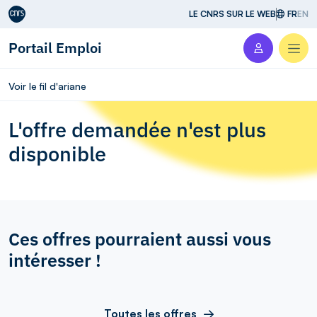
Aller au contenu
LE CNRS SUR LE WEB
FR
EN
Portail Emploi
Men
Voir le fil d'ariane
L'offre demandée n'est plus
disponible
Ces offres pourraient aussi vous
intéresser !
Toutes les offres