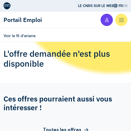
Aller au contenu
LE CNRS SUR LE WEB
FR
EN
Portail Emploi
Men
Voir le fil d'ariane
L'offre demandée n'est plus
disponible
Ces offres pourraient aussi vous
intéresser !
Toutes les offres