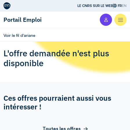
Aller au contenu
LE CNRS SUR LE WEB
FR
EN
Portail Emploi
Men
Voir le fil d'ariane
L'offre demandée n'est plus
disponible
Ces offres pourraient aussi vous
intéresser !
Toutes les offres