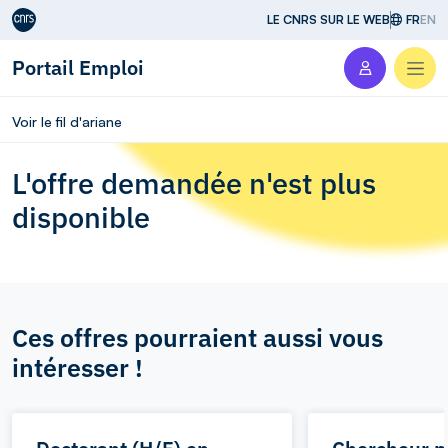
Aller au contenu
LE CNRS SUR LE WEB
FR
EN
Portail Emploi
Men
Voir le fil d'ariane
L'offre demandée n'est plus
disponible
Ces offres pourraient aussi vous
intéresser !