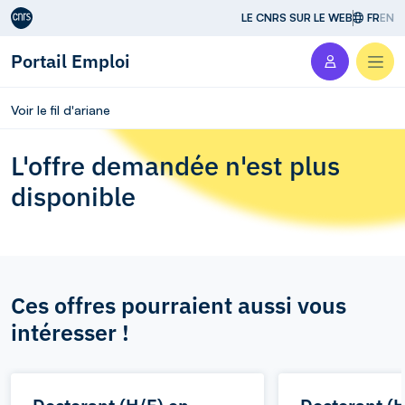
Aller au contenu
LE CNRS SUR LE WEB
FR
EN
Portail Emploi
Men
Voir le fil d'ariane
L'offre demandée n'est plus
disponible
Ces offres pourraient aussi vous
intéresser !