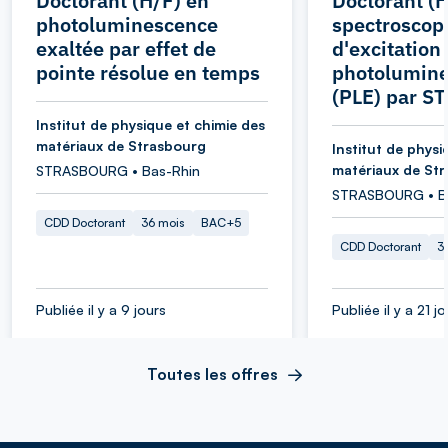
Doctorant (H/F) en
Doctorant (H
photoluminescence
spectroscop
exaltée par effet de
d'excitation
pointe résolue en temps
photolumin
(PLE) par S
Institut de physique et chimie des
matériaux de Strasbourg
Institut de physi
matériaux de St
STRASBOURG • Bas-Rhin
STRASBOURG • B
CDD Doctorant
36 mois
BAC+5
CDD Doctorant
3
Publiée il y a 9 jours
Publiée il y a 21 j
Toutes les offres