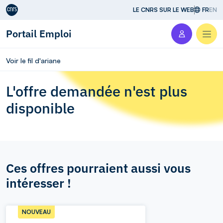
Aller au contenu
LE CNRS SUR LE WEB
FR
EN
Portail Emploi
Men
Voir le fil d'ariane
L'offre demandée n'est plus
disponible
Ces offres pourraient aussi vous
intéresser !
NOUVEAU