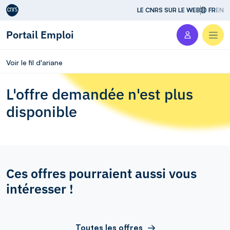
Aller au contenu
LE CNRS SUR LE WEB
FR
EN
Portail Emploi
Men
Voir le fil d'ariane
L'offre demandée n'est plus
disponible
Ces offres pourraient aussi vous
intéresser !
Toutes les offres