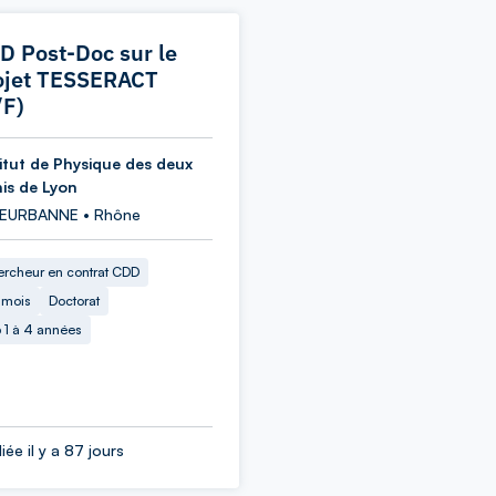
D Post-Doc sur le
ojet TESSERACT
/F)
titut de Physique des deux
nis de Lyon
LEURBANNE • Rhône
rcheur en contrat CDD
 mois
Doctorat
 1 à 4 années
iée il y a 87 jours