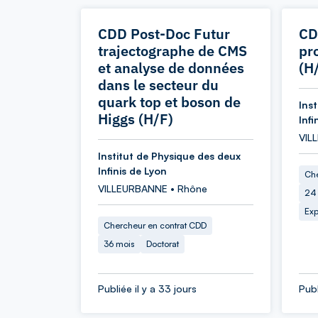
CDD Post-Doc Futur
CD
trajectographe de CMS
pr
et analyse de données
(H
dans le secteur du
quark top et boson de
Ins
Higgs (H/F)
Infi
VIL
Institut de Physique des deux
Infinis de Lyon
Che
VILLEURBANNE • Rhône
24
Exp
Chercheur en contrat CDD
36 mois
Doctorat
Publiée il y a 33 jours
Publ