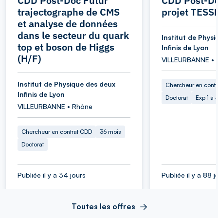
CDD Post-Doc Futur
CDD Post-Do
trajectographe de CMS
projet TESS
et analyse de données
dans le secteur du quark
Institut de Phys
top et boson de Higgs
Infinis de Lyon
(H/F)
VILLEURBANNE • 
Institut de Physique des deux
Chercheur en cont
Infinis de Lyon
Doctorat
Exp 1 à
VILLEURBANNE • Rhône
Chercheur en contrat CDD
36 mois
Doctorat
Publiée il y a 34 jours
Publiée il y a 88 j
Toutes les offres