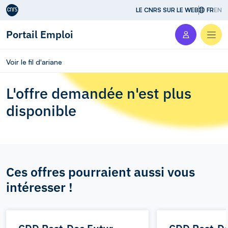
Aller au contenu
LE CNRS SUR LE WEB
FR
EN
Portail Emploi
Men
Voir le fil d'ariane
L'offre demandée n'est plus
disponible
Ces offres pourraient aussi vous
intéresser !