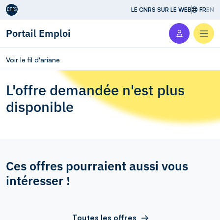
Aller au contenu
LE CNRS SUR LE WEB
FR
EN
Portail Emploi
Men
Voir le fil d'ariane
L'offre demandée n'est plus
disponible
Ces offres pourraient aussi vous
intéresser !
Toutes les offres