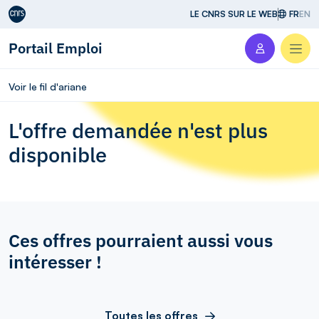
Aller au contenu
LE CNRS SUR LE WEB
FR
EN
Portail Emploi
Men
Voir le fil d'ariane
L'offre demandée n'est plus
disponible
Ces offres pourraient aussi vous
intéresser !
Toutes les offres